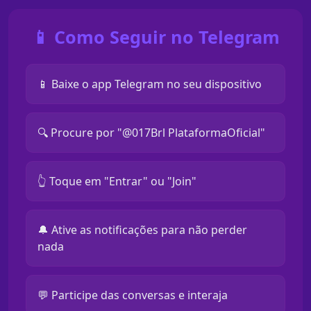
📱 Como Seguir no Telegram
📱 Baixe o app Telegram no seu dispositivo
🔍 Procure por "@017Brl PlataformaOficial"
👆 Toque em "Entrar" ou "Join"
🔔 Ative as notificações para não perder
nada
💬 Participe das conversas e interaja