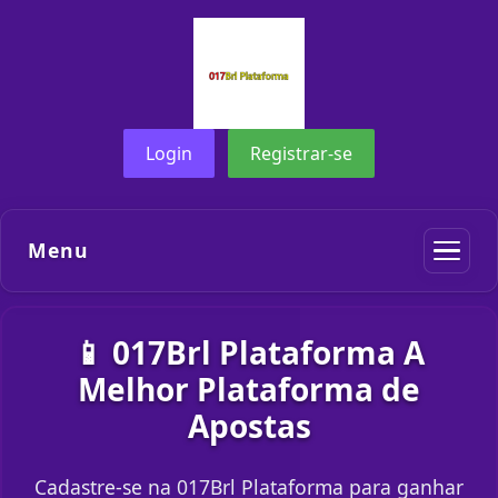
Login
Registrar-se
Menu
📱 017Brl Plataforma A
Melhor Plataforma de
Apostas
Cadastre-se na 017Brl Plataforma para ganhar